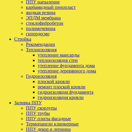
ППУ напыление
карбамидный пенопласт
жидкая резина
ЭПДМ мембрана
стеклофибробетон
полимочевина
гипердесмо
Стройка
Рекомендации
Теплоизоляция
утепление мансарды
теплоизоляция стен
утепление фундамента дома
утепление деревянного дома
Гидроизоляция
плоской кровли
ремонт плоской кровли
гидроизоляция фундамента
гидроизоляция кровли
Заливка ППУ
ППУ скорлупы
ППУ трубы
ППУ плиты фасадные
Термопанели клинкерные
ППУ декор и лепнина