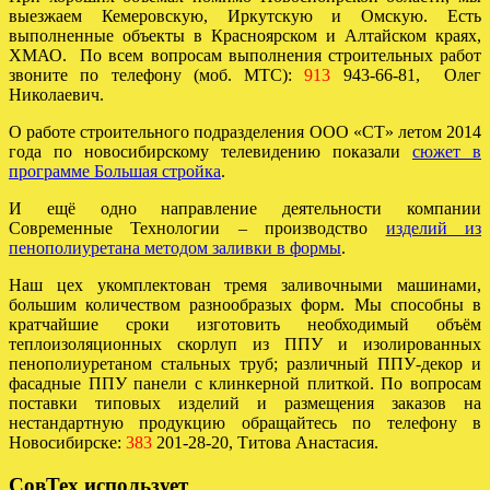
выезжаем Кемеровскую, Иркутскую и Омскую. Есть
выполненные объекты в Красноярском и Алтайском краях,
ХМАО. По всем вопросам выполнения строительных работ
звоните по телефону (моб. МТС):
913
943-66-81, Олег
Николаевич.
О работе строительного подразделения ООО «СТ» летом 2014
года по новосибирскому телевидению показали
сюжет в
программе Большая стройка
.
И ещё одно направление деятельности компании
Современные Технологии – производство
изделий из
пенополиуретана методом заливки в формы
.
Наш цех укомплектован тремя заливочными машинами,
большим количеством разнообразых форм. Мы способны в
кратчайшие сроки изготовить необходимый объём
теплоизоляционных скорлуп из ППУ и изолированных
пенополиуретаном стальных труб; различный ППУ-декор и
фасадные ППУ панели с клинкерной плиткой. По вопросам
поставки типовых изделий и размещения заказов на
нестандартную продукцию обращайтесь по телефону в
Новосибирске:
383
201-28-20, Титова Анастасия.
СовТех использует